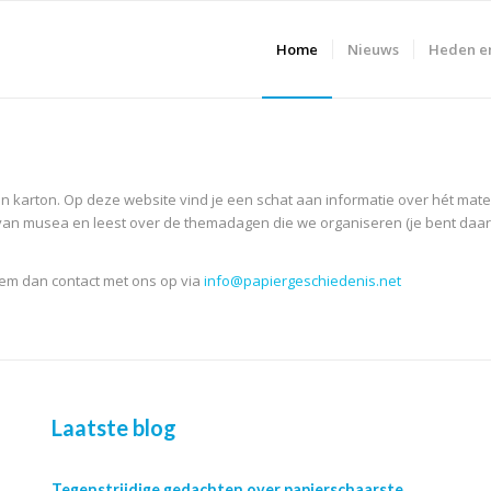
Home
Nieuws
Heden e
en karton. Op deze website vind je een schat aan informatie over hét mater
t van musea en leest over de themadagen die we organiseren (je bent daar
eem dan contact met ons op via
info@papiergeschiedenis.net
Laatste blog
Tegenstrijdige gedachten over papierschaarste,