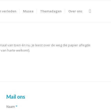
n verleden
Musea
Themadagen
Over ons
iaal van toen én nu. Je leest over de weg die papier aflegde
 van harte welkom!).
Mail ons
Naam
*