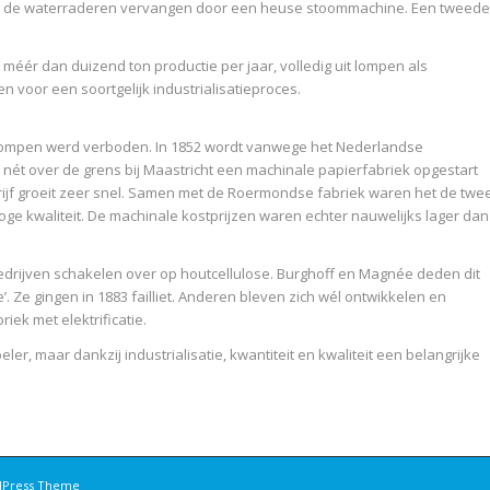
n de waterraderen vervangen door een heuse stoommachine. Een tweede
méér dan duizend ton productie per jaar, volledig uit lompen als
 voor een soortgelijk industrialisatieproces.
n lompen werd verboden. In 1852 wordt vanwege het Nederlandse
ét over de grens bij Maastricht een machinale papierfabriek opgestart
rijf groeit zeer snel. Samen met de Roermondse fabriek waren het de twe
oge kwaliteit. De machinale kostprijzen waren echter nauwelijks lager dan
Bedrijven schakelen over op houtcellulose. Burghoff en Magnée deden dit
’. Ze gingen in 1883 failliet. Anderen bleven zich wél ontwikkelen en
iek met elektrificatie.
er, maar dankzij industrialisatie, kwantiteit en kwaliteit een belangrijke
dPress Theme