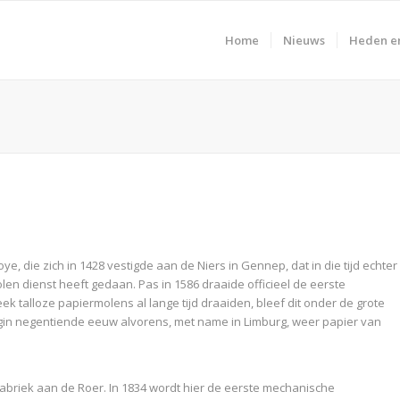
Home
Nieuws
Heden e
, die zich in 1428 vestigde aan de Niers in Gennep, dat in die tijd echter
n dienst heeft gedaan. Pas in 1586 draaide officieel de eerste
ek talloze papiermolens al lange tijd draaiden, bleef dit onder de grote
begin negentiende eeuw alvorens, met name in Limburg, weer papier van
briek aan de Roer. In 1834 wordt hier de eerste mechanische