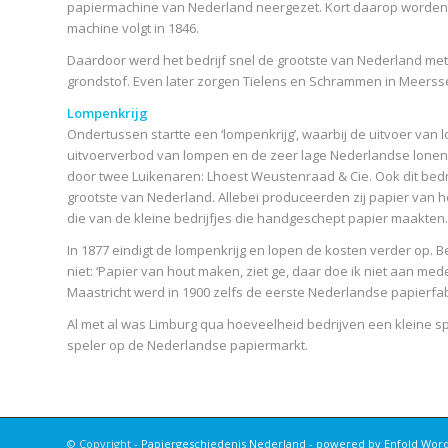
papiermachine van Nederland neergezet. Kort daarop worde
machine volgt in 1846.
Daardoor werd het bedrijf snel de grootste van Nederland met 
grondstof. Even later zorgen Tielens en Schrammen in Meerssen
Lompenkrijg
Ondertussen startte een ‘lompenkrijg’, waarbij de uitvoer va
uitvoerverbod van lompen en de zeer lage Nederlandse lonen n
door twee Luikenaren: Lhoest Weustenraad & Cie. Ook dit bed
grootste van Nederland. Allebei produceerden zij papier van h
die van de kleine bedrijfjes die handgeschept papier maakten.
In 1877 eindigt de lompenkrijg en lopen de kosten verder op. 
niet: ‘Papier van hout maken, ziet ge, daar doe ik niet aan mede
Maastricht werd in 1900 zelfs de eerste Nederlandse papierfabr
Al met al was Limburg qua hoeveelheid bedrijven een kleine spel
speler op de Nederlandse papiermarkt.
© Copyright -
Papiergeschiedenis Nederland
-
powered by Enfold Wor