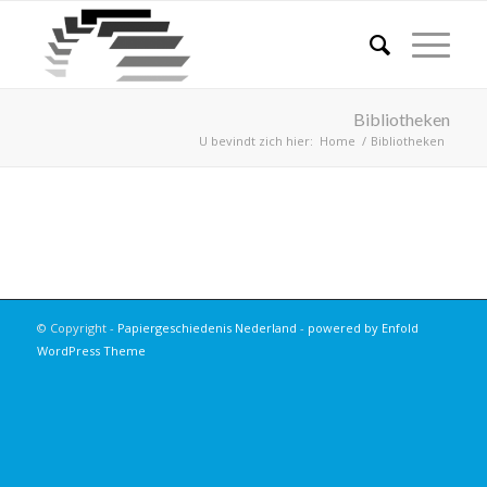
Bibliotheken
U bevindt zich hier:
Home
/
Bibliotheken
© Copyright -
Papiergeschiedenis Nederland
-
powered by Enfold
WordPress Theme