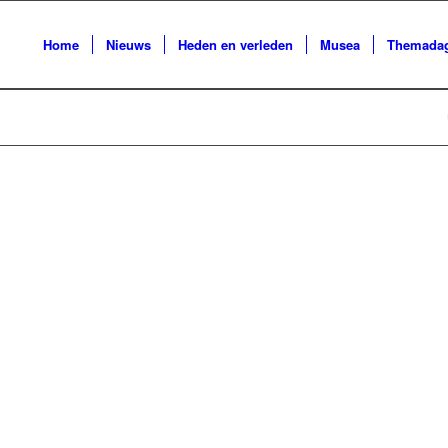
Home
Nieuws
Heden en verleden
Musea
Themada