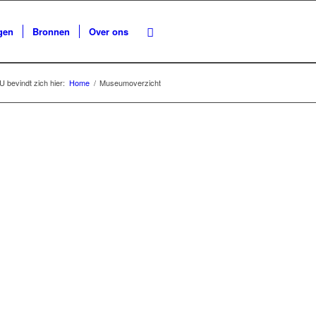
gen
Bronnen
Over ons
U bevindt zich hier:
Home
/
Museumoverzicht