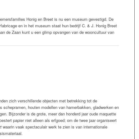
nemersfamilies Honig en Breet is nu een museum gevestigd. De
fabricage en in het museum staat hun bedrijf C. & J. Honig Breet
n aan de Zaan kunt u een glimp opvangen van de wooncultuur van
en zich verschillende objecten met betrekking tot de
als schepramen, houten modellen van hamerbakken, gladwerken en
igen. Bijzonder is de grote, meer dan honderd jaar oude maquette
stert papier niet alleen als erfgoed; om de twee jaar organiseert
t
waarin vaak spectaculair werk te zien is van internationale
sismateriaal.