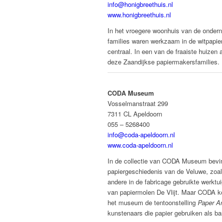
info@honigbreethuis.nl
www.honigbreethuis.nl
In het vroegere woonhuis van de onder
families waren werkzaam in de witpapier
centraal. In een van de fraaiste huize
deze Zaandijkse papiermakersfamilies.
CODA Museum
Vosselmanstraat 299
7311 CL Apeldoorn
055 – 5268400
info@coda-apeldoorn.nl
www.coda-apeldoorn.nl
In de collectie van CODA Museum bevind
papiergeschiedenis van de Veluwe, zo
andere in de fabricage gebruikte werktu
van papiermolen De Vlijt. Maar CODA koe
het museum de tentoonstelling
Paper Ar
kunstenaars die papier gebruiken als ba