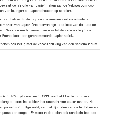
 bewaart de historie van papier maken aan de Veluwezoom door
even van lezingen en papierscheppen op scholen.
wezoom hebben in de loop van de eeuwen veel watermolens
t maken van papier. Drie hiervan zijn in de loop van de 19de en
eken. Naast de reeds genoemden was tot de verwoesting in de
an Pannenkoek een gerenommeerde papierfabriek.
viteiten ook bezig met de verwezenlijking van een papiermuseum.
m is in 1654 gebouwd en in 1933 naar het Openluchtmuseum
werking en toont het publiek het ambacht van papier maken. Het
an papier wordt uitgebeeld; van het fijnmalen van de textielvezels
er, persen en drogen. Er wordt in de molen ook aandacht besteed