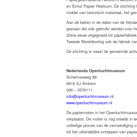
en Schut Papier Heelsum. De stichting
middel van historisch materiaal, het g
Aan de beken in de dalen van de Velu
gestaan die ook gebruikt werden voor he
20ste eeuw uitgegroeid tot papierfabri
Tweede Wereldoorlog ook de fabriek v
De stichting is naast de genoemde acti
Nederlands Openluchtmuseum
Schelmseweg 89
6816 SJ Arnhem
026 – 3576111
info@openluchtmuseum.nl
www.openluchtmuseum.nl
De papiermolen in het Openluchtmuseu
verplaatst. De molen is nog steeds in 
volledige proces van de vervaardiging v
tot het uiteindelijke scheppen van papi