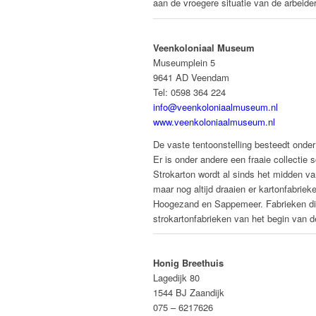
aan de vroegere situatie van de arbeider
Veenkoloniaal Museum
Museumplein 5
9641 AD Veendam
Tel: 0598 364 224
info@veenkoloniaalmuseum.nl
www.veenkoloniaalmuseum.nl
De vaste tentoonstelling besteedt onde
Er is onder andere een fraaie collectie
Strokarton wordt al sinds het midden v
maar nog altijd draaien er kartonfabri
Hoogezand en Sappemeer. Fabrieken die
strokartonfabrieken van het begin van d
Honig Breethuis
Lagedijk 80
1544 BJ Zaandijk
075 – 6217626