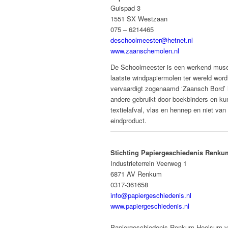
Guispad 3
1551 SX Westzaan
075 – 6214465
deschoolmeester@hetnet.nl
www.zaanschemolen.nl
De Schoolmeester is een werkend museum;
laatste windpapiermolen ter wereld wor
vervaardigt zogenaamd ‘Zaansch Bord’ in
andere gebruikt door boekbinders en ku
textielafval, vlas en hennep en niet van
eindproduct.
Stichting Papiergeschiedenis Renk
Industrieterrein Veerweg 1
6871 AV Renkum
0317-361658
info@papiergeschiedenis.nl
www.papiergeschiedenis.nl
Papiergeschiedenis Renkum-Heelsum vind