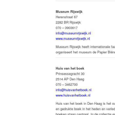
Museum Rijswijk
Herenstraat 67
2282 BR Rijswijk
070 – 3903617
info@museumrijswijk.nl
www.museumrijswijk.nl
Museum Rijswijk heeft internationale f
organiseert het museum de Papier Biënna
Huis van het boek
Prinsessegracht 30
2514 AP Den Haag
070 – 3462700
info@huisvanhetboek.nl
www.huisvanhetboek.nl
Huis van het boek in Den Haag is het o
en gedrukte boek in het heden en verle
boeken staan centraal. In de collectie 