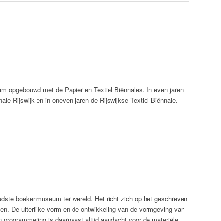
aam opgebouwd met de Papier en Textiel Biënnales. In even jaren
le Rijswijk en in oneven jaren de Rijswijkse Textiel Biënnale.
udste boekenmuseum ter wereld. Het richt zich op het geschreven
den. De uiterlijke vorm en de ontwikkeling van de vormgeving van
en programmering is daarnaast altijd aandacht voor de materiële