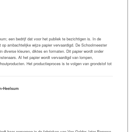
 een bedrijf dat voor het publiek te bezichtigen is. In de
dt op ambachtelijke wijze papier vervaardigd. De Schoolmeester
 diverse kleuren, diktes en formaten. Dit papier wordt onder
nstenaars. Al het papier wordt vervaardigd van lompen,
 houtproducten. Het productieproces is te volgen van grondstof tot
um-Heelsum
t haar oorsprong in de fabrieken van Van Gelder, later Parenco,