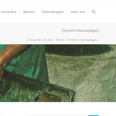
 verleden
Musea
Themadagen
Over ons
Eerdere themadagen
U bevindt zich hier:
Home
/
Eerdere themadagen