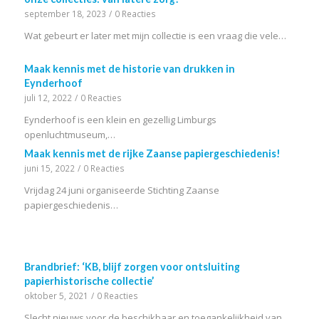
september 18, 2023
/
0 Reacties
Wat gebeurt er later met mijn collectie is een vraag die vele…
Maak kennis met de historie van drukken in
Eynderhoof
juli 12, 2022
/
0 Reacties
Eynderhoof is een klein en gezellig Limburgs
openluchtmuseum,…
Maak kennis met de rijke Zaanse papiergeschiedenis!
juni 15, 2022
/
0 Reacties
Vrijdag 24 juni organiseerde Stichting Zaanse
papiergeschiedenis…
Brandbrief: ‘KB, blijf zorgen voor ontsluiting
papierhistorische collectie’
oktober 5, 2021
/
0 Reacties
Slecht nieuws voor de beschikbaar en toegankelijkheid van