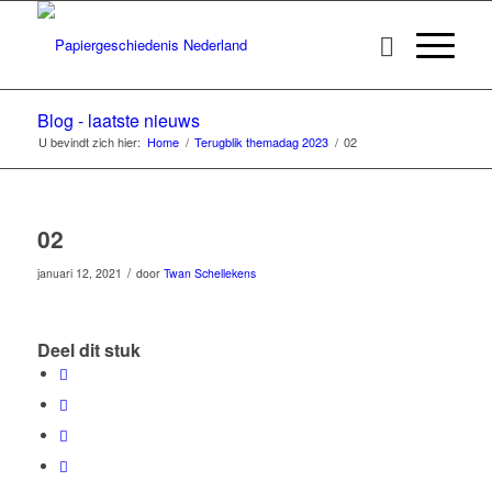
Blog - laatste nieuws
U bevindt zich hier:
Home
/
Terugblik themadag 2023
/
02
02
/
januari 12, 2021
door
Twan Schellekens
Deel dit stuk