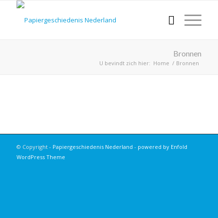
Bronnen
U bevindt zich hier:
Home
/
Bronnen
© Copyright -
Papiergeschiedenis Nederland
-
powered by Enfold
WordPress Theme