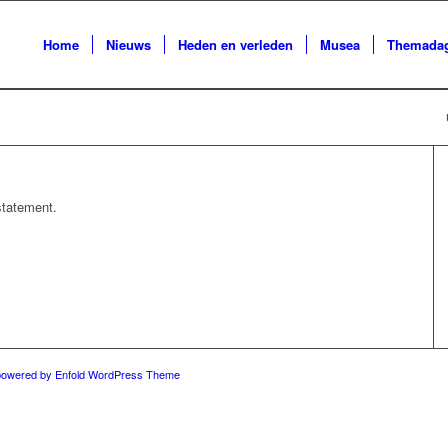
Home
Nieuws
Heden en verleden
Musea
Themada
statement.
powered by Enfold WordPress Theme