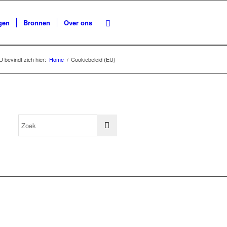
gen
Bronnen
Over ons
U bevindt zich hier:
Home
/
Cookiebeleid (EU)