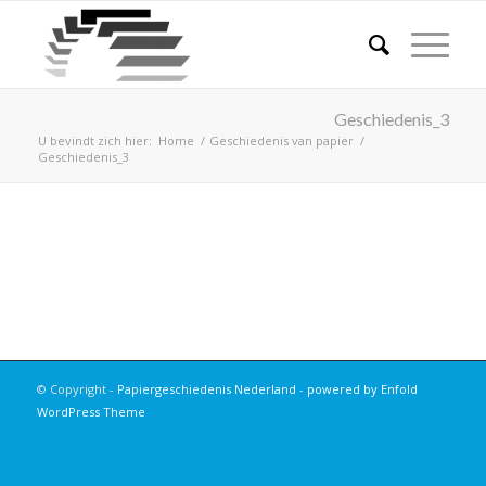
Geschiedenis_3
U bevindt zich hier:
Home
/
Geschiedenis van papier
/
Geschiedenis_3
© Copyright -
Papiergeschiedenis Nederland
-
powered by Enfold
WordPress Theme