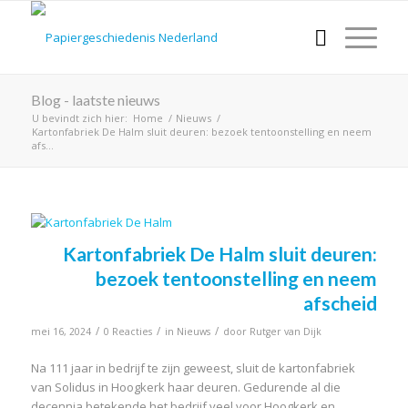
Blog - laatste nieuws
U bevindt zich hier:
Home
/
Nieuws
/
Kartonfabriek De Halm sluit deuren: bezoek tentoonstelling en neem
afs...
Kartonfabriek De Halm sluit deuren:
bezoek tentoonstelling en neem
afscheid
/
/
/
mei 16, 2024
0 Reacties
in
Nieuws
door
Rutger van Dijk
Na 111 jaar in bedrijf te zijn geweest, sluit de kartonfabriek
van Solidus in Hoogkerk haar deuren. Gedurende al die
decennia betekende het bedrijf veel voor Hoogkerk en