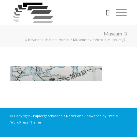
Museum_3
U bevindt zich hier:
Home
/
Museumoverzicht
/
Museum_3
© Copyright -
Papiergeschiedenis Nederland
-
powered by Enfold
WordPress Theme