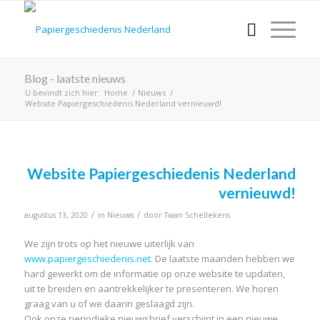
Blog - laatste nieuws
U bevindt zich hier:
Home
/
Nieuws
/
Website Papiergeschiedenis Nederland vernieuwd!
Website Papiergeschiedenis Nederland
vernieuwd!
/
/
augustus 13, 2020
in
Nieuws
door
Twan Schellekens
We zijn trots op het nieuwe uiterlijk van
www.papiergeschiedenis.net
. De laatste maanden hebben we
hard gewerkt om de informatie op onze website te updaten,
uit te breiden en aantrekkelijker te presenteren. We horen
graag van u of we daarin geslaagd zijn.
Ook onze periodieke nieuwsbrief verschijnt in een nieuwe