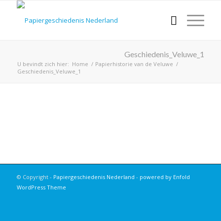
Geschiedenis_Veluwe_1
U bevindt zich hier:
Home
/
Papierhistorie van de Veluwe
/
Geschiedenis_Veluwe_1
© Copyright -
Papiergeschiedenis Nederland
-
powered by Enfold
WordPress Theme