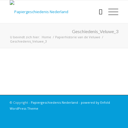
Geschiedenis_Veluwe_3
U bevindt zich hier:
Home
/
Papierhistorie van de Veluwe
/
Geschiedenis_Veluwe_3
© Copyright -
Papiergeschiedenis Nederland
-
powered by Enfold
WordPress Theme