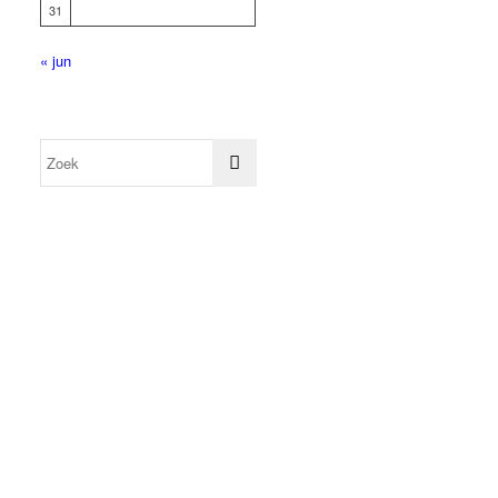
31
« jun