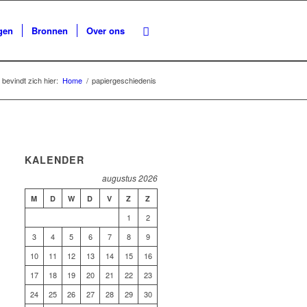
gen
Bronnen
Over ons
 bevindt zich hier:
Home
/
papiergeschiedenis
KALENDER
augustus 2026
M
D
W
D
V
Z
Z
1
2
3
4
5
6
7
8
9
10
11
12
13
14
15
16
17
18
19
20
21
22
23
24
25
26
27
28
29
30