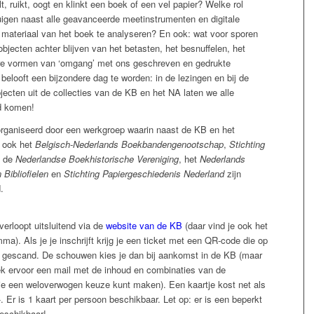
, ruikt, oogt en klinkt een boek of een vel papier? Welke rol
uigen naast alle geavanceerde meetinstrumenten en digitale
 materiaal van het boek te analyseren? En ook: wat voor sporen
bjecten achter blijven van het betasten, het besnuffelen, het
re vormen van ‘omgang’ met ons geschreven en gedrukte
belooft een bijzondere dag te worden: in de lezingen en bij de
ecten uit de collecties van de KB en het NA laten we alle
d komen!
rganiseerd door een werkgroep waarin naast de KB en het
f ook het
Belgisch-Nederlands Boekbandengenootschap
,
Stichting
, de
Nederlandse Boekhistorische Vereniging
, het
Nederlands
Bibliofielen
en
Stichting Papiergeschiedenis Nederland
zijn
.
erloopt uitsluitend via de
website van de KB
(daar vind je ook het
a). Als je je inschrijft krijg je een ticket met een QR-code die op
t gescand. De schouwen kies je dan bij aankomst in de KB (maar
eek ervoor een mail met de inhoud en combinaties van de
e een weloverwogen keuze kunt maken). Een kaartje kost net als
-. Er is 1 kaart per persoon beschikbaar. Let op: er is een beperkt
beschikbaar!