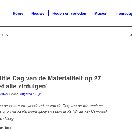
Home
Nieuws
Heden en verleden
Musea
Themada
enis
U
itie Dag van de Materialiteit op 27
t alle zintuigen’
/
ieuws
door
Rutger van Dijk
n de eerste en tweede editie van de Dag van de Materialiteit
t 2026 de derde editie georganiseerd in de KB en het Nationaal
Den Haag.
aan bod