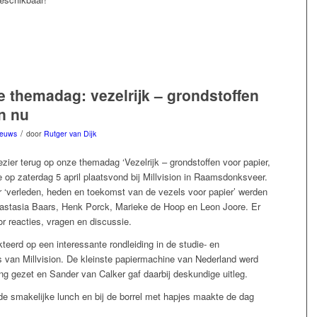
 themadag: vezelrijk – grondstoffen
n nu
/
ieuws
door
Rutger van Dijk
zier terug op onze themadag ‘Vezelrijk – grondstoffen voor papier,
e op zaterdag 5 april plaatsvond bij Millvision in Raamsdonksveer.
r ‘verleden, heden en toekomst van de vezels voor papier’ werden
astasia Baars, Henk Porck, Marieke de Hoop en Leon Joore. Er
or reacties, vragen en discussie.
eerd op een interessante rondleiding in de studie- en
 van Millvision. De kleinste papiermachine van Nederland werd
ng gezet en Sander van Calker gaf daarbij deskundige uitleg.
 de smakelijke lunch en bij de borrel met hapjes maakte de dag