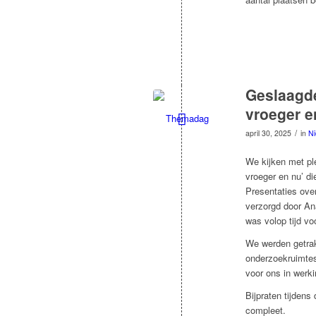
Geslaagde
vroeger e
/
april 30, 2025
in
N
We kijken met ple
vroeger en nu’ di
Presentaties ove
verzorgd door An
was volop tijd vo
We werden getrakt
onderzoekruimtes
voor ons in werki
Bijpraten tijdens
compleet.