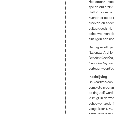
Hoe smaakt, voelt
spelen onze zint
platforms om het
kunnen er op de o
proeven en ande
cultuurgoed? Het 
schouwen van obj
zintuigen aan bo
De dag wordt geo
Nationaal Archie
Handboekbinden
Genootschap van 
vertegenwoordigd
Inschrijving
De kaartverkoop v
complete programm
de dag zelf word
je krijgt in de w
schouwen zodat j
vorige keer € 50,
aantal plaatsen 