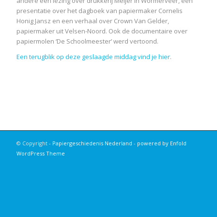
andere een lezing over drukkerij Meijer in Wormerveer, een
presentatie over het dagboek van papiermaker Cornelis
Honig Jansz en een verhaal over Crown Van Gelder,
papiermaker uit Velsen-Noord. Ook de documentaire over
papiermolen ‘De Schoolmeester’ werd vertoond.
Een terugblik op deze geslaagde middag vind je hier
.
© Copyright -
Papiergeschiedenis Nederland
-
powered by Enfold
WordPress Theme