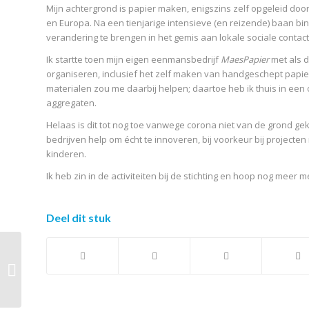
Mijn achtergrond is papier maken, enigszins zelf opgeleid door 
en Europa. Na een tienjarige intensieve (en reizende) baan bin
verandering te brengen in het gemis aan lokale sociale contac
Ik startte toen mijn eigen eenmansbedrijf
MaesPapier
met als d
organiseren, inclusief het zelf maken van handgeschept pap
materialen zou me daarbij helpen; daartoe heb ik thuis in ee
aggregaten.
Helaas is dit tot nog toe vanwege corona niet van de grond gek
bedrijven help om écht te innoveren, bij voorkeur bij project
kinderen.
Ik heb zin in de activiteiten bij de stichting en hoop nog me
Deel dit stuk
We kijken terug op een
geslaagde themadag!