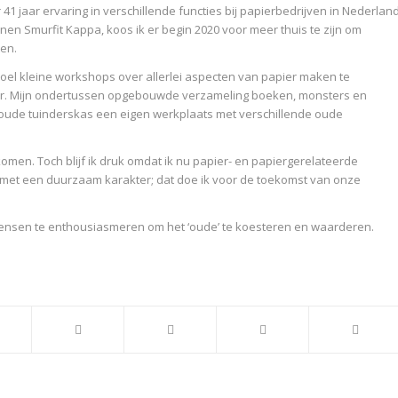
41 jaar ervaring in verschillende functies bij papierbedrijven in Nederlan
nen Smurfit Kappa, koos ik er begin 2020 voor meer thuis te zijn om
ten.
oel kleine workshops over allerlei aspecten van papier maken te
ier. Mijn ondertussen opgebouwde verzameling boeken, monsters en
n oude tuinderskas een eigen werkplaats met verschillende oude
omen. Toch blijf ik druk omdat ik nu papier- en papiergerelateerde
en met een duurzaam karakter; dat doe ik voor de toekomst van onze
er mensen te enthousiasmeren om het ‘oude’ te koesteren en waarderen.