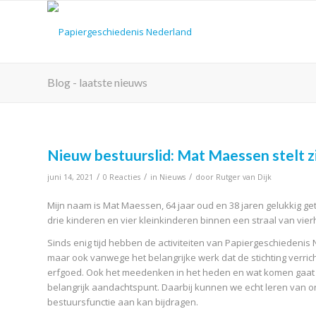
Blog - laatste nieuws
Nieuw bestuurslid: Mat Maessen stelt z
/
/
/
juni 14, 2021
0 Reacties
in
Nieuws
door
Rutger van Dijk
Mijn naam is Mat Maessen, 64 jaar oud en 38 jaren gelukkig g
drie kinderen en vier kleinkinderen binnen een straal van v
Sinds enig tijd hebben de activiteiten van Papiergeschiedenis
maar ook vanwege het belangrijke werk dat de stichting verric
erfgoed. Ook het meedenken in het heden en wat komen gaat r
belangrijk aandachtspunt. Daarbij kunnen we echt leren van ons
bestuursfunctie aan kan bijdragen.