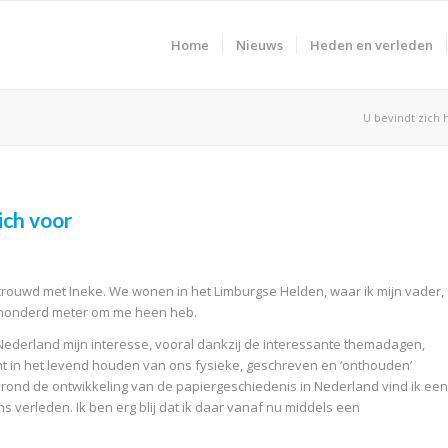
Home
Nieuws
Heden en verleden
U bevindt zich h
ich voor
etrouwd met Ineke. We wonen in het Limburgse Helden, waar ik mijn vader,
ierhonderd meter om me heen heb.
 Nederland mijn interesse, vooral dankzij de interessante themadagen,
ht in het levend houden van ons fysieke, geschreven en ‘onthouden’
ond de ontwikkeling van de papiergeschiedenis in Nederland vind ik een
 verleden. Ik ben erg blij dat ik daar vanaf nu middels een