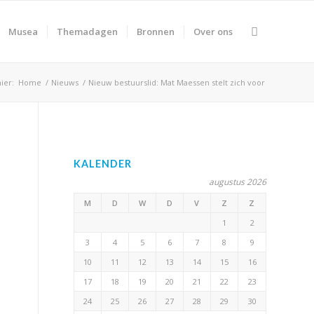
Musea
Themadagen
Bronnen
Over ons
ier:
Home
/
Nieuws
/
Nieuw bestuurslid: Mat Maessen stelt zich voor
KALENDER
augustus 2026
M
D
W
D
V
Z
Z
1
2
3
4
5
6
7
8
9
10
11
12
13
14
15
16
17
18
19
20
21
22
23
24
25
26
27
28
29
30