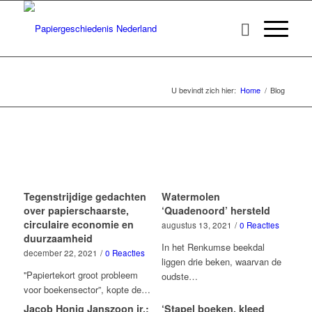
Blog
U bevindt zich hier:
Home
/
Blog
Tegenstrijdige gedachten
Watermolen
over papierschaarste,
‘Quadenoord’ hersteld
circulaire economie en
augustus 13, 2021
/
0 Reacties
duurzaamheid
In het Renkumse beekdal
december 22, 2021
/
0 Reacties
liggen drie beken, waarvan de
''Papiertekort groot probleem
oudste…
voor boekensector”, kopte de…
Jacob Honig Janszoon jr.:
‘Stapel boeken, kleed