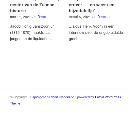
nestor van de Zaanse
erover …. en weer een
historie
bijzettafeltje’
mei 11, 2021
/
0 Reacties
maart 5, 2021
/
2 Reacties
Jacob Honig Janszoon Jr.
...aldus Henk Voorn in een
(1816-1870) maakte als
interview over de ongebreidelde
jongeman de liquidatie…
groei…
© Copyright -
Papiergeschiedenis Nederland
-
powered by Enfold WordPress
Theme